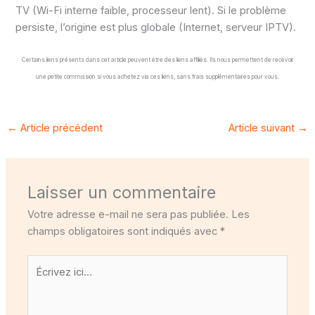
TV (Wi-Fi interne faible, processeur lent). Si le problème
persiste, l’origine est plus globale (Internet, serveur IPTV).
Certains liens présents dans cet article peuvent être des liens affiliés. Ils nous permettent de recevoir
une petite commission si vous achetez via ces liens, sans frais supplémentaires pour vous.
←
Article précédent
Article suivant
→
Laisser un commentaire
Votre adresse e-mail ne sera pas publiée.
Les
champs obligatoires sont indiqués avec
*
Écrivez
ici…